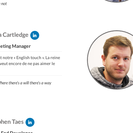
e not
a Cartledge
eting Manager
st notre « English touch ». La reine
 veut encore de ne pas aimer le
ere there’s a will there’s a way
phen Taes
-End Developer