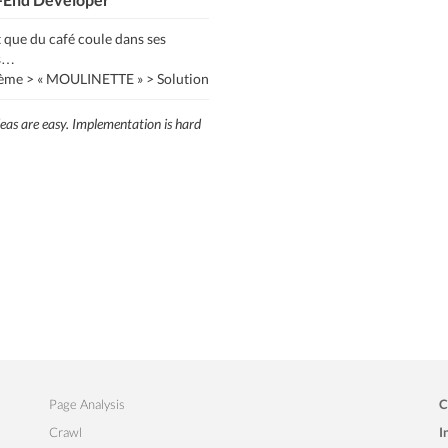
 que du café coule dans ses
s…
ème > « MOULINETTE » > Solution
eas are easy. Implementation is hard
Page Analysis
C
Crawl
I