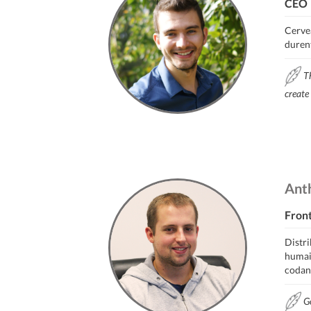
CEO
Cervea
duren
Th
create 
Ant
Fron
Distr
humai
codan
Go