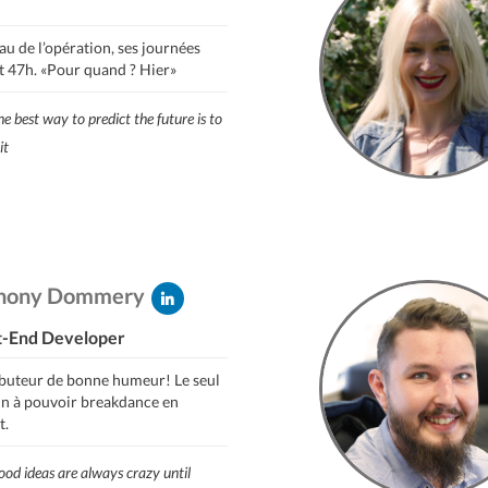
u de l’opération, ses journées
t 47h. «Pour quand ? Hier»
e best way to predict the future is to
it
hony Dommery
t-End Developer
ibuteur de bonne humeur! Le seul
n à pouvoir breakdance en
t.
od ideas are always crazy until