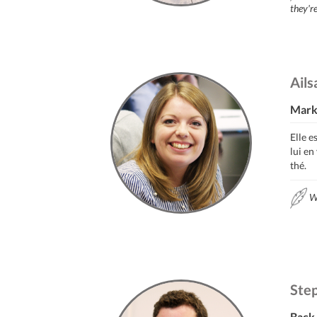
they'r
Ails
Mark
Elle e
lui en
thé.
Wh
Ste
Back