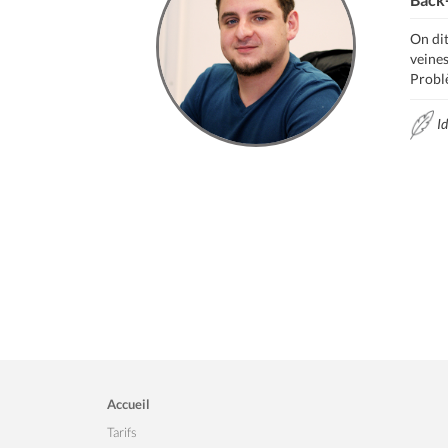
On dit
veine
Probl
Id
Accueil
Tarifs